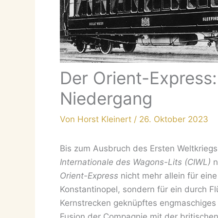
Der Orient-Express:
Niedergang
Von
Horst Kleinert
/
26. Oktober 2023
Bis zum Ausbruch des Ersten Weltkrieg
Internationale des Wagons-Lits (CIWL)
n
Orient-Express
nicht mehr allein für ein
Konstantinopel, sondern für ein durch 
Kernstrecken geknüpftes engmaschiges 
Fusion der Compagnie mit der britische